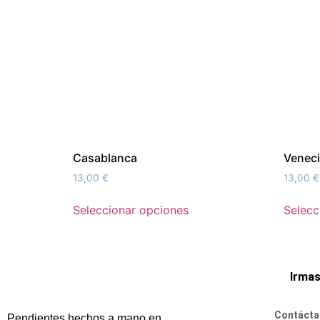
Casablanca
Venec
13,00
€
13,00
€
Seleccionar opciones
Selecc
Irma
Contácta
Pendientes hechos a mano en