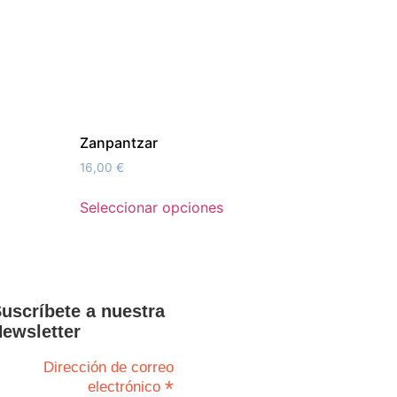
Zanpantzar
16,00
€
Seleccionar opciones
uscríbete a nuestra
ewsletter
Direcciones
Contraseña
Dirección de correo
perdida
*
electrónico