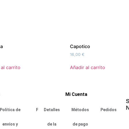
ta
Capotico
16,00
€
al carrito
Añadir al carrito
s
Mi Cuenta
S
N
Política de
Política
Detalles
Política
Métodos
Sobre
Pedidos
envíos y
de
de la
de
de pago
nosotras: